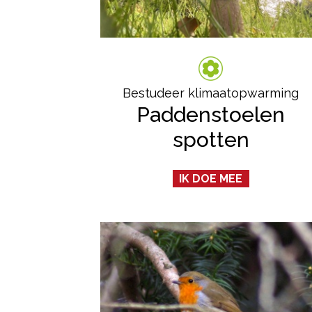
Bestudeer klimaatopwarming
Paddenstoelen
spotten
IK DOE MEE