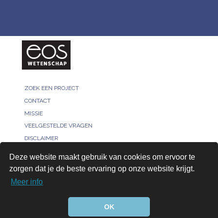
ZOEK EEN PROJECT
CONTACT
MISSIE
VEELGESTELDE VRAGEN
DISCLAIMER
MELD JE PROJECT
Deze website maakt gebruik van cookies om ervoor te
PRIVACY POLICY
zorgen dat je de beste ervaring op onze website krijgt.
VOOR ONDERZOEKERS
Meer info
AANMELDEN
© 2026, All rights reserved - Bridged by™
OK