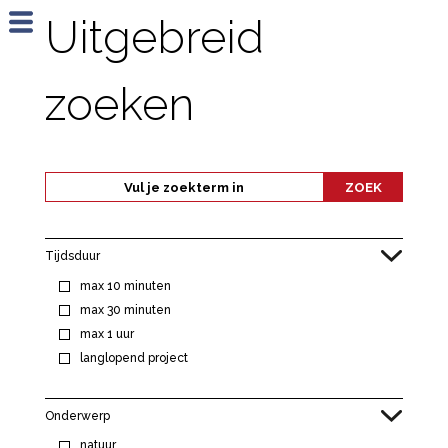
Jump to navigation
Uitgebreid
zoeken
Tijdsduur
max 10 minuten
max 30 minuten
max 1 uur
langlopend project
Onderwerp
natuur