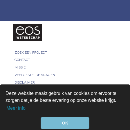
ZOEK EEN PROJECT
CONTACT
MISSIE
VEELGESTELDE VRAGEN
DISCLAIMER
MELD JE PROJECT
Deze website maakt gebruik van cookies om ervoor te
PRIVACY POLICY
zorgen dat je de beste ervaring op onze website krijgt.
VOOR ONDERZOEKERS
Meer info
AANMELDEN
© 2026, All rights reserved - Bridged by™
OK