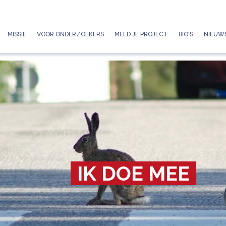
Jump to navigation
MISSIE
VOOR ONDERZOEKERS
MELD JE PROJECT
BIO'S
NIEUWS
IK DOE MEE