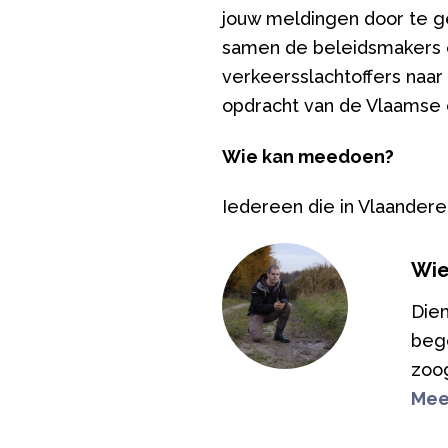
jouw meldingen door te g
samen de beleidsmakers ov
verkeersslachtoffers naar 
opdracht van de Vlaamse 
Wie kan meedoen?
Iedereen die in Vlaander
Wie
Diem
bege
zoog
Mee