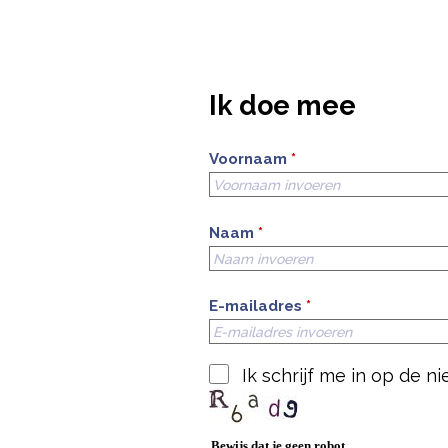
Ik doe mee
Voornaam
*
Naam
*
E-mailadres
*
Ik schrijf me in op de 
Bewijs dat je geen robot