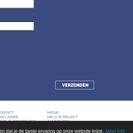
ONTACT
MISSIE
ISCLAIMER
MELD JE PROJECT
OOR ONDERZOEKERS
AANMELDEN
 dat je de beste ervaring op onze website krijgt.
Meer info