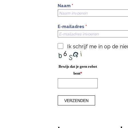
Naam
*
E-mailadres
*
Ik schrijf me in op de n
Bewijs dat je geen robot
bent
*