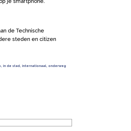
op je smartphone.
 aan de Technische
dere steden en citizen
p
,
in de stad
,
internationaal
,
onderweg