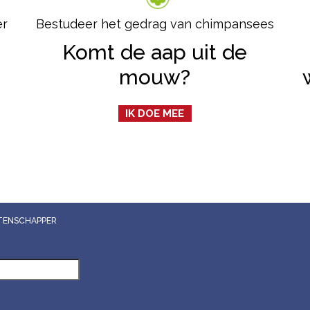
er
Bestudeer het gedrag van chimpansees
Komt de aap uit de
mouw?
IK DOE MEE
WETENSCHAPPER