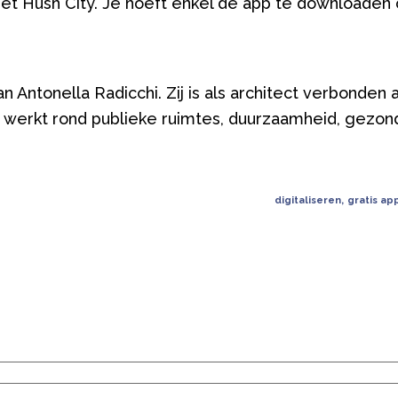
 Hush City. Je hoeft enkel de app te downloaden 
an Antonella Radicchi. Zij is als architect verbonden
 Ze werkt rond publieke ruimtes, duurzaamheid, gezon
digitaliseren
,
gratis ap