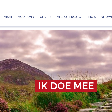
Jump to navigation
MISSIE
VOOR ONDERZOEKERS
MELD JE PROJECT
BIO'S
NIEUWS
IK DOE MEE