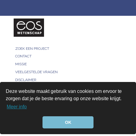
ZOEK EEN PROJECT
CONTACT
MISSIE
VEELGESTELDE VRAGEN
DISCLAIMER
MELD JE PROJECT
Deze website maakt gebruik van cookies om ervoor te
PRIVACY POLICY
zorgen dat je de beste ervaring op onze website krijgt.
VOOR ONDERZOEKERS
Meer info
AANMELDEN
© 2026, All rights reserved - Bridged by™
OK
Infanion