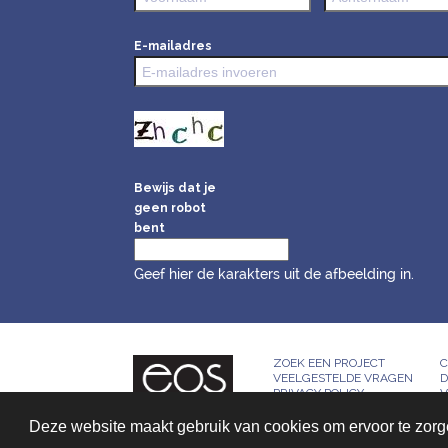
E-mailadres
Bewijs dat je
geen robot
bent
Geef hier de karakters uit de afbeelding in.
ZOEK EEN PROJECT
C
VEELGESTELDE VRAGEN
D
PRIVACY POLICY
V
Deze website maakt gebruik van cookies om ervoor te zorgen
© 2026, All rights reserved - Bridged by™
Infanion