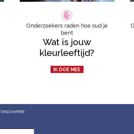
Onderzoekers raden hoe oud je
G
bent
Wat is jouw
kleurleeftijd?
IK DOE MEE
WETENSCHAPPER