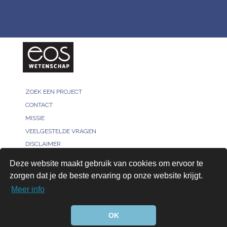
ZOEK EEN PROJECT
CONTACT
MISSIE
VEELGESTELDE VRAGEN
DISCLAIMER
MELD JE PROJECT
Deze website maakt gebruik van cookies om ervoor te
PRIVACY POLICY
zorgen dat je de beste ervaring op onze website krijgt.
VOOR ONDERZOEKERS
Meer info
AANMELDEN
© 2026, All rights reserved - Bridged by™
OK