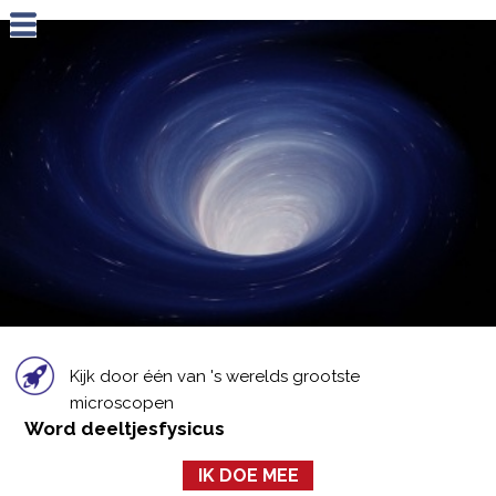
Jump to navigation
Kijk door één van 's werelds grootste
microscopen
Word deeltjesfysicus
IK DOE MEE