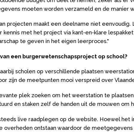
oldoende budget om deel te nemen, zeker als er ve
gevens moeten worden verzameld en de manier wa
van projecten maakt een deelname niet eenvoudig.
kennis met het project via kant-en-klare lespakket
schap te geven in het eigen leerproces."
d van een burgerwetenschapsproject op school?
arbij scholen op verschillende plaatsen weerstatio
or zijn de meetpunten mooi verspreid over Vlaand
levante plek zoeken om het weerstation te plaatsen
uurd en staken zelf de handen uit de mouwen om h
teeds live raadplegen op de website. Hoewel het init
e overheden ontstaan waardoor de meetgegevens