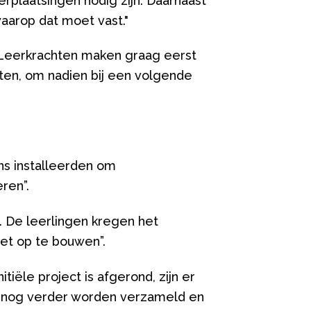
rplaatsingen nodig zijn. Daarnaast
arop dat moet vast."
 Leerkrachten maken graag eerst
ten, om nadien bij een volgende
ns installeerden om
eren”.
. De leerlingen kregen het
et op te bouwen”.
iële project is afgerond, zijn er
 nog verder worden verzameld en