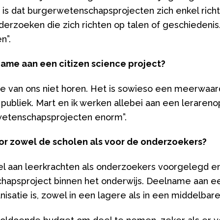
n, is dat burgerwetenschapsprojecten zich enkel ri
erzoeken die zich richten op talen of geschiedenis.
en”.
lname aan een citizen science project?
l je van ons niet horen. Het is sowieso een meerw
ubliek. Mart en ik werken allebei aan een lerareno
wetenschapsprojecten enorm”.
oor zowel de scholen als voor de onderzoekers?
 aan leerkrachten als onderzoekers voorgelegd en 
apsproject binnen het onderwijs. Deelname aan een p
isatie is, zowel in een lagere als in een middelbare s