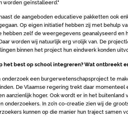
 worden geïnstalleerd."
r naast de aangeboden educatieve pakketten ook en
n gegaan. Op eigen initiatief hebben zij met behulp
e hebben zelf de weergegevens geanalyseerd en h
ar worden wij natuurlijk erg vrolijk van. De projectl
lingen binnen het project hun eindwerk konden uitv
het best op school integreren? Wat ontbreekt e
van onderzoek een burgerwetenschapsproject te ma
nden. De Vlaamse regering trekt daar momenteel ee
aanzienlijk hoger. Ook wordt er in het buitenland 
en onderzoekers. In zo’n co-creatie zien wij de gr
derzoekers kunnen op die manier hun traject samen