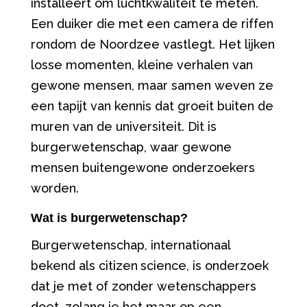
installeert om luchtkwaliteit te meten.
Een duiker die met een camera de riffen
rondom de Noordzee vastlegt. Het lijken
losse momenten, kleine verhalen van
gewone mensen
, m
aar samen weven ze
een tapijt van kennis dat groeit buiten de
muren van de universiteit. Dit is
burgerwetenschap, waar
gewone
mensen buitengewone onderzoekers
worden.
Wat is burgerwetenschap?
Burgerwetenschap, internationaal
bekend als
citizen
science
,
is onderzoek
dat je
met of zonder wetenschappers
doet,
zolang je het maar op een