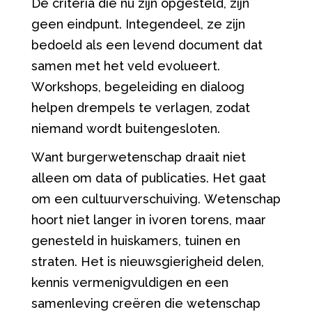
De criteria die nu zijn opgesteld, zijn
geen eindpunt. Integendeel
,
ze zijn
bedoeld als een
levend document dat
samen met het veld evolueert.
Workshops, begeleiding en dialoog
helpen drempels te verlagen, zodat
niemand wordt
buitengesloten
.
Want burgerwetenschap draait niet
alleen om data of publicaties. Het gaat
om een cultuurverschuiving
. W
etenschap
hoort
niet langer in ivoren torens, maar
genesteld
in huiskamers, tuinen en
straten. Het is nieuwsgierigheid
delen
,
kennis vermenigvuldig
en
en
een
samenleving creëren die
wetenschap