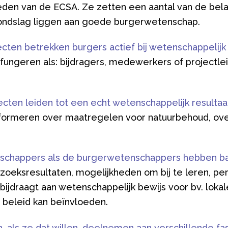
den van de ECSA. Ze zetten een aantal van de belan
grondslag liggen aan goede burgerwetenschap.
cten betrekken burgers actief bij wetenschappelijk
fungeren als: bijdragers, medewerkers of projectl
cten leiden tot een echt wetenschappelijk resultaa
formeren over maatregelen voor natuurbehoud, over
schappers als de burgerwetenschappers hebben ba
rzoeksresultaten, mogelijkheden om bij te leren, per
bijdraagt aan wetenschappelijk bewijs voor bv. lokale
t beleid kan beïnvloeden.
als ze dat willen, deelnemen aan verschillende fa