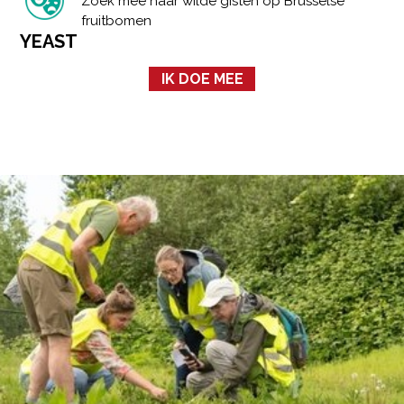
Zoek mee naar wilde gisten op Brusselse
fruitbomen
YEAST
IK DOE MEE