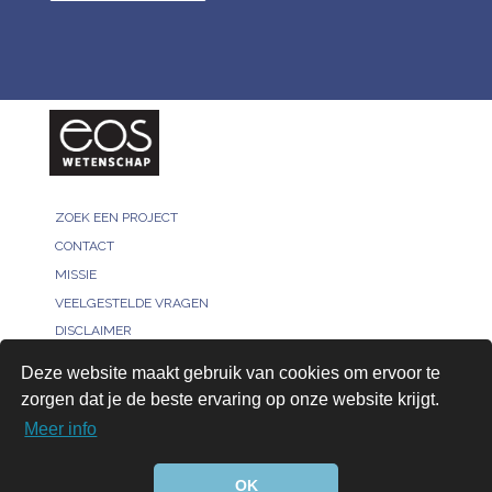
ZOEK EEN PROJECT
CONTACT
MISSIE
VEELGESTELDE VRAGEN
DISCLAIMER
MELD JE PROJECT
Deze website maakt gebruik van cookies om ervoor te
PRIVACY POLICY
zorgen dat je de beste ervaring op onze website krijgt.
VOOR ONDERZOEKERS
Meer info
AANMELDEN
© 2026, All rights reserved - Bridged by™
OK