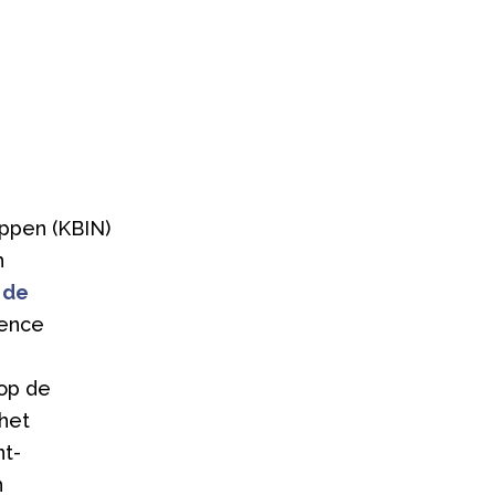
appen (KBIN)
h
 de
ience
 op de
het
nt-
n