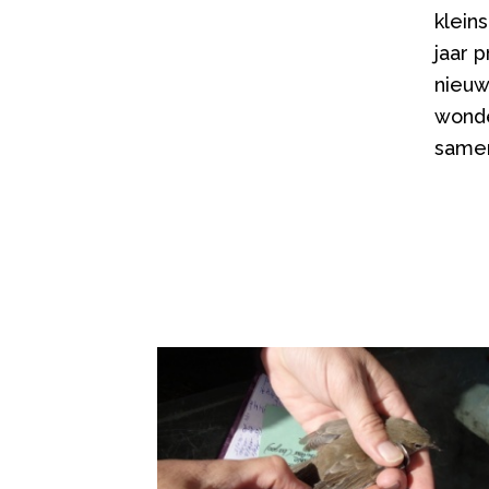
klein
jaar 
nieuw
wonde
same