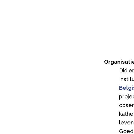
Organisati
Didie
Insti
Belgi
proje
obser
kathe
leven
Goede