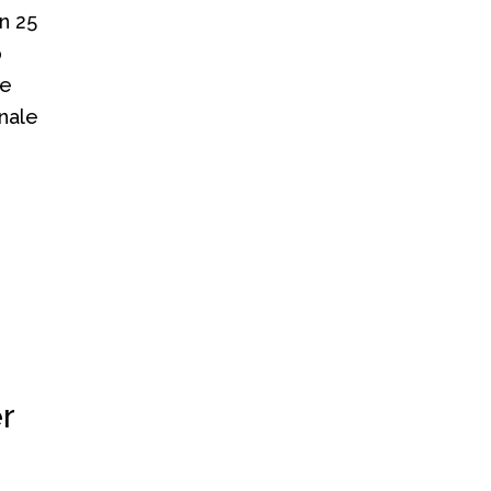
n 25
p
ie
nale
r