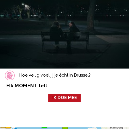
Hoe veilig voel jij je écht in Brussel?
Elk MOMENT telt
IK DOE MEE