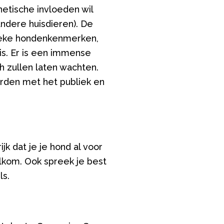
netische invloeden wil
andere huisdieren). De
fieke hondenkenmerken,
is. Er is een immense
h zullen laten wachten.
orden met het publiek en
jk dat je je hond al voor
lkom. Ook spreek je best
ls.