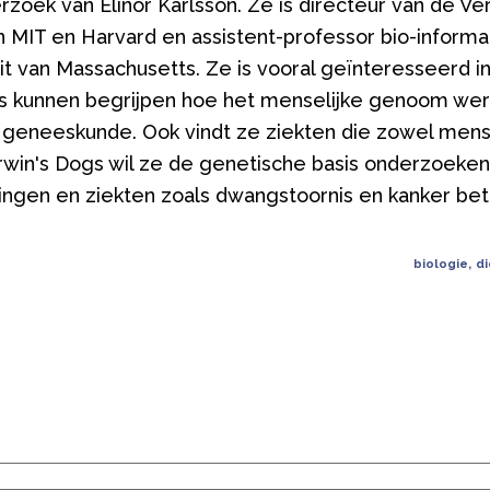
rzoek van Elinor Karlsson. Ze is directeur van de 
n MIT en Harvard en assistent-professor bio-informa
eit van Massachusetts. Ze is vooral geïnteresseerd i
is kunnen begrijpen hoe het menselijke genoom wer
e geneeskunde. Ook vindt ze ziekten die zowel men
arwin's Dogs wil ze de genetische basis onderzoeke
ingen en ziekten zoals dwangstoornis en kanker bet
biologie
,
d