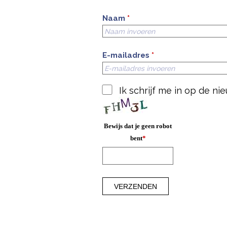
Naam
*
E-mailadres
*
Ik schrijf me in op de n
Bewijs dat je geen robot
bent
*