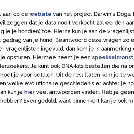
t aan op de
website
van het project Darwin's Dogs.
il zeggen dat je data nooit verkocht zal worden aa
 je je hond(en) toe. Hierna kun je aan de vragenlijs
t gedrag van je hond. Beantwoord deze vragen zo ee
er vragenlijsten ingevuld, dan kom je in aanmerking 
 je opsturen. Hiermee neem je een
speekselmonst
erzoekers. Je kunt ook DNA-kits bestellen die na o
oet je voor betalen. Uit de resultaten kom je te w
en welke evolutionaire geschiedenis er achter je ho
Dan kun je
hier
veel antwoorden vinden. Heb je geen
iefhebber? Even geduld, want binnenkort kan je ook