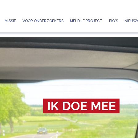
Jump to navigation
MISSIE
VOOR ONDERZOEKERS
MELD JE PROJECT
BIO'S
NIEUWS
IK DOE MEE