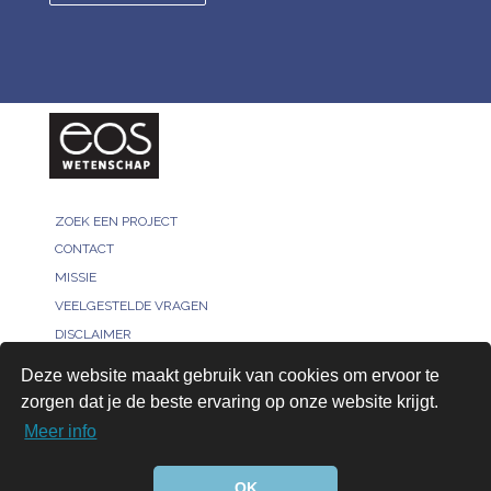
ZOEK EEN PROJECT
CONTACT
MISSIE
VEELGESTELDE VRAGEN
DISCLAIMER
MELD JE PROJECT
Deze website maakt gebruik van cookies om ervoor te
PRIVACY POLICY
zorgen dat je de beste ervaring op onze website krijgt.
VOOR ONDERZOEKERS
Meer info
AANMELDEN
© 2026, All rights reserved - Bridged by™
OK