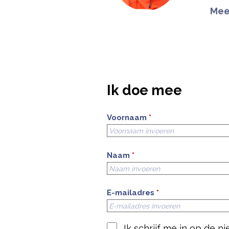
Mee
Ik doe mee
Voornaam
*
Naam
*
E-mailadres
*
Ik schrijf me in op de 