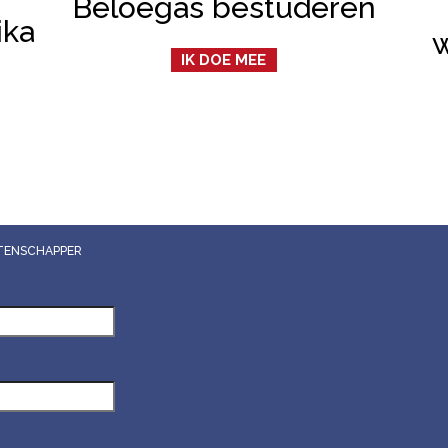
Beloegas bestuderen
ika
IK DOE MEE
WETENSCHAPPER