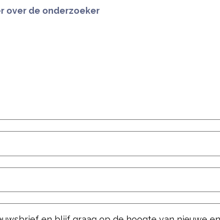
r over de onderzoeker
nieuwsbrief en blijf graag op de hoogte van nieuwe e