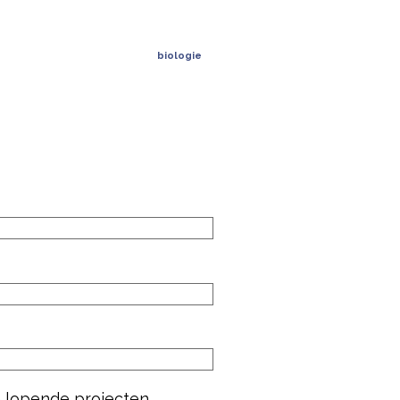
biologie
n lopende projecten.