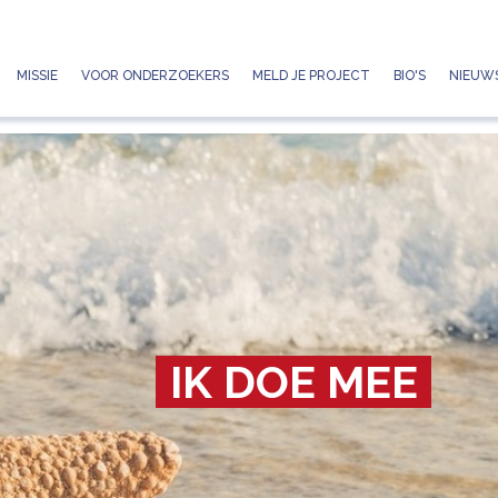
Jump to navigation
MISSIE
VOOR ONDERZOEKERS
MELD JE PROJECT
BIO'S
NIEUWS
IK DOE MEE