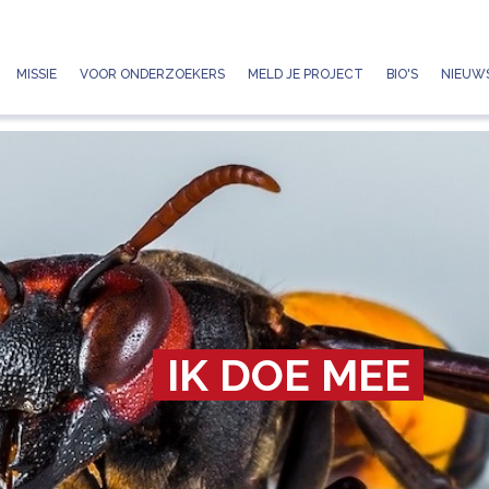
Jump to navigation
MISSIE
VOOR ONDERZOEKERS
MELD JE PROJECT
BIO'S
NIEUWS
IK DOE MEE