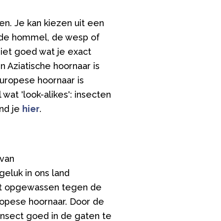
n. Je kan kiezen uit een
, de hommel, de wesp of
niet goed wat je exact
n Aziatische hoornaar is
uropese hoornaar is
wat 'look-alikes': insecten
ind je
hier
.
 van
eluk in ons land
niet opgewassen tegen de
ropese hoornaar. Door de
insect goed in de gaten te