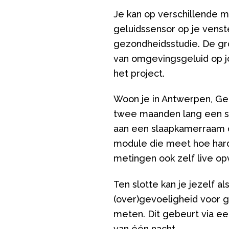
Je kan op verschillende 
geluidssensor op je venst
gezondheidsstudie. De grot
van omgevingsgeluid op j
het project.
Woon je in Antwerpen, Gen
twee maanden lang een sl
aan een slaapkamerraam o
module die meet hoe hard e
metingen ook zelf live o
Ten slotte kan je jezelf 
(over)gevoeligheid voor ge
meten. Dit gebeurt via e
van één nacht.