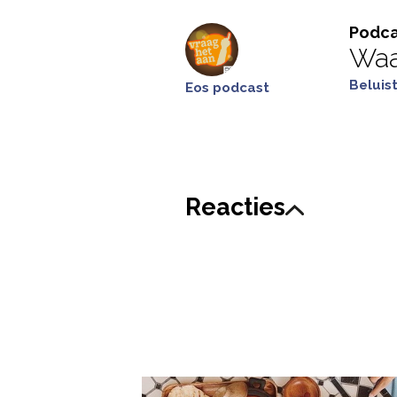
Podca
Waa
Beluis
Eos podcast
Reacties