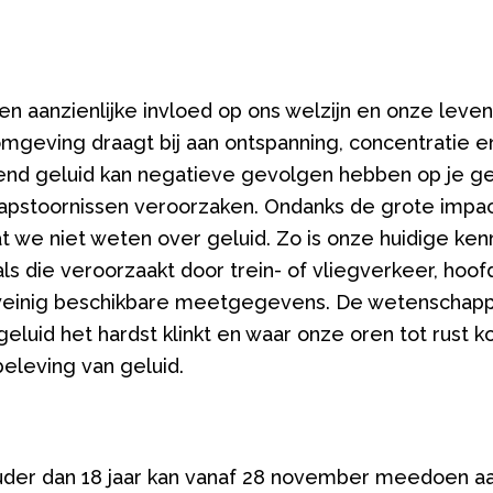
 aanzienlijke invloed op ons welzijn en onze levens
eving draagt bij aan ontspanning, concentratie en 
orend geluid kan negatieve gevolgen hebben op je g
aapstoornissen veroorzaken. Ondanks de grote impact
t we niet weten over geluid. Zo is onze huidige ken
als die veroorzaakt door trein- of vliegverkeer, hoo
einig beschikbare meetgegevens. De wetenschapp
eluid het hardst klinkt en waar onze oren tot rust 
beleving van geluid.
uder dan 18 jaar kan vanaf 28 november meedoen a