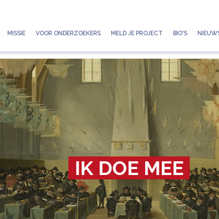
Jump to navigation
MISSIE
VOOR ONDERZOEKERS
MELD JE PROJECT
BIO'S
NIEUWS
IK DOE MEE