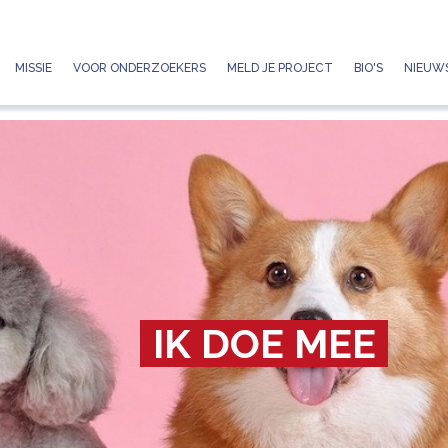
Jump to navigation
MISSIE
VOOR ONDERZOEKERS
MELD JE PROJECT
BIO'S
NIEUWS
IK DOE MEE