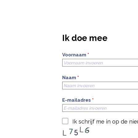
Ik doe mee
Voornaam
*
Naam
*
E-mailadres
*
Ik schrijf me in op de n