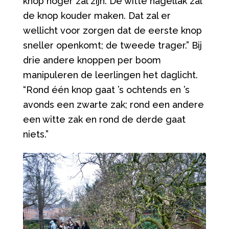
knop hoger zal zijn. De witte nagellak zal
de knop kouder maken. Dat zal er
wellicht voor zorgen dat de eerste knop
sneller openkomt; de tweede trager.
”
Bij
drie andere knoppen per boom
manipuleren de leerlingen het daglicht.
“
Rond één knop gaat
’
s ochtends en
’
s
avonds een zwarte zak; rond een andere
een witte zak en rond de derde gaat
niets.
”