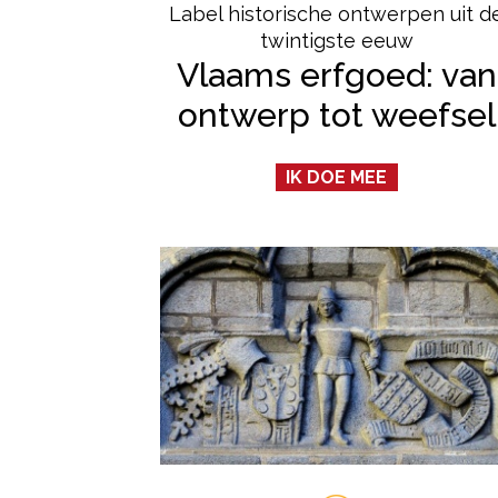
Label historische ontwerpen uit d
twintigste eeuw
Vlaams erfgoed: van
ontwerp tot weefsel
IK DOE MEE