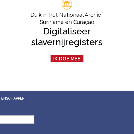
Duik in het Nationaal Archief
Suriname en Curaçao
Digitaliseer
slavernijregisters
IK DOE MEE
WETENSCHAPPER