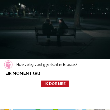
Hoe veilig voel jij je écht in Brussel?
Elk MOMENT telt
IK DOE MEE