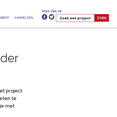
VOLG ONS OP
BRIEF
AANMELDEN
nder
het project
eten te
 je met