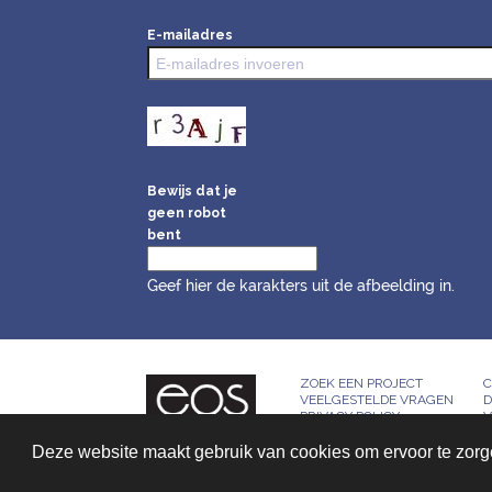
E-mailadres
Bewijs dat je
geen robot
bent
Geef hier de karakters uit de afbeelding in.
ZOEK EEN PROJECT
C
VEELGESTELDE VRAGEN
D
PRIVACY POLICY
V
Deze website maakt gebruik van cookies om ervoor te zorgen
© 2026, All rights reserved - Bridged by™
Infanion