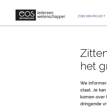
ZOEK EEN PROJECT
Zitte
het g
We informeren
staat. Je kan
komen over h
dringende v