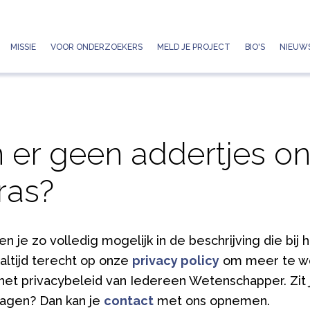
Jump to navigation
MISSIE
VOOR ONDERZOEKERS
MELD JE PROJECT
BIO'S
NIEUWS
n er geen addertjes o
ras?
 je zo volledig mogelijk in de beschrijving die bij 
 altijd terecht op onze
privacy policy
om meer te w
et privacybeleid van Iedereen Wetenschapper. Zit
ragen? Dan kan je
contact
met ons opnemen.